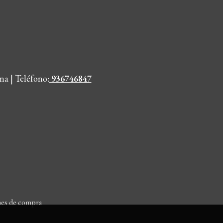
na | Teléfono
:
936746847
nes de compra