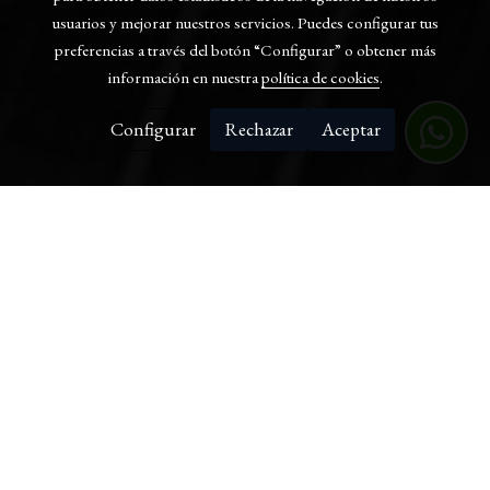
usuarios y mejorar nuestros servicios. Puedes configurar tus
preferencias a través del botón “Configurar” o obtener más
información en nuestra
política de cookies
.
Configurar
Rechazar
Aceptar
Todo se remonta allá por el 1966, en una empresa sueca de
Barcelona especializada en la fabricación de máquinas para
jardinería. Empecé como aprendiz en aquel taller, formándome
y esforzándome para llegar a ser el mejor en ése ámbito. Mi
trabajo dio sus frutos y llegué a ser encargado, una situación
que me abrió los ojos, había encontrado mi verdadera pasión.
En aquel entonces tenía claro que en España, el proceso de
creación de piscinas y todo lo que conlleva, estaba a punto de
cambiar, el turismo extranjero en hoteles etc. Cada año crecía,