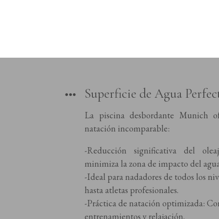
Superficie de Agua Perfe
La piscina desbordante Munich of
natación incomparable:
-Reducción significativa del ole
minimiza la zona de impacto del agua
-Ideal para nadadores de todos los ni
hasta atletas profesionales.
-Práctica de natación optimizada: Co
entrenamientos y relajación.