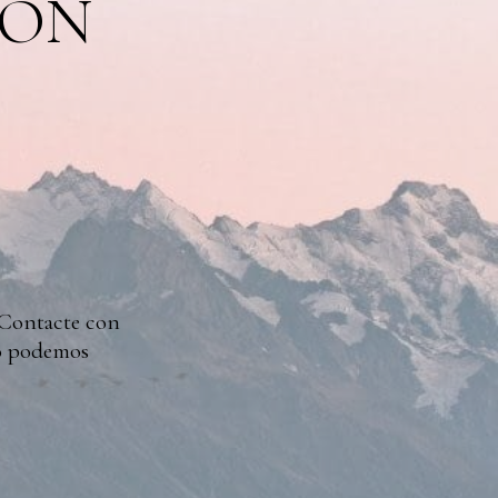
RRON
 Contacte con
mo podemos