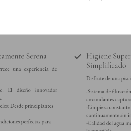
ctamente Serena
Higiene Super
Simplificado
rece una experiencia de
Disfrute de una pisc
aje: El diseño innovador
-Sistema de filtració
.
circundantes captur
veles: Desde principiantes
-Limpieza constante 
continuamente sin i
ndiciones perfectas para
-Calidad del agua m
la superficie.