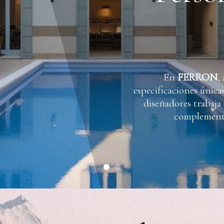
En
FERRON
,
especificaciones única
diseñadores trabaja
complemente 