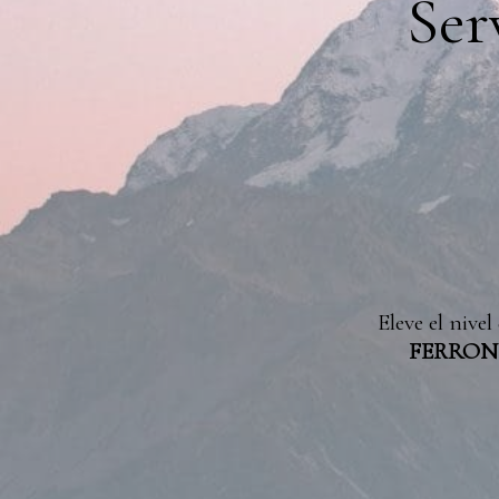
Ser
Eleve el niv
FERRO