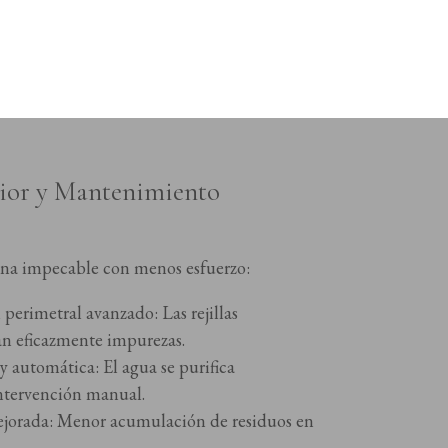
ior y Mantenimiento
ina impecable con menos esfuerzo:
n perimetral avanzado: Las rejillas
an eficazmente impurezas.
y automática: El agua se purifica
ntervención manual.
ejorada: Menor acumulación de residuos en