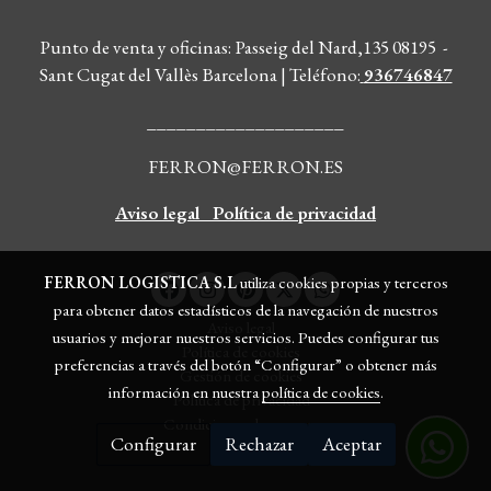
Punto de venta y oficinas: Passeig del Nard,135 08195 -
Sant Cugat del Vallès Barcelona | Teléfono
:
936746847
____________________
FERRON@FERRON.ES
Aviso legal
Política de privacidad
FERRON LOGISTICA S.L
utiliza cookies propias y terceros
para obtener datos estadísticos de la navegación de nuestros
Aviso legal
usuarios y mejorar nuestros servicios. Puedes configurar tus
Política de cookies
preferencias a través del botón “Configurar” o obtener más
Gestión de cookies
información en nuestra
política de cookies
.
Política de privacidad
Condiciones de compra
Configurar
Rechazar
Aceptar