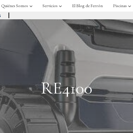
Quiénes Somos
Servicios
El Blog de Ferrón
Piscinas
s
|
RE4100