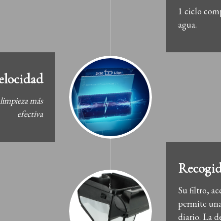
1 ciclo com
agua.
elocidad
 limpieza más
efectiva
Recogid
Su filtro, a
permite una
diario. La d