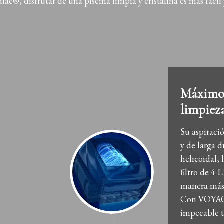
ac®, disfrutar de una piscina limpia y cristalina es más fácil 
Máximo 
limpiez
Su aspiraci
y de larga d
helicoidal, 
filtro de 4 
manera más 
Con VOYAGE
impecable t