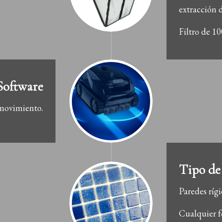
extracción d
Filtro de 10
Software
 movimiento.
Tipo de
Paredes ríg
Cualquier f