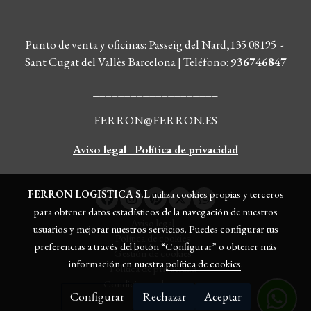
Punto de venta y oficinas: Passeig del Nard,135 08195 -
Sant Cugat del Vallès Barcelona | Teléfono
:
936746847
____________________
FERRON@FERRON.ES
Aviso legal
Política de privacidad
FERRON LOGISTICA S.L
utiliza cookies propias y terceros
para obtener datos estadísticos de la navegación de nuestros
Aviso legal
usuarios y mejorar nuestros servicios. Puedes configurar tus
Política de cookies
preferencias a través del botón “Configurar” o obtener más
Gestión de cookies
información en nuestra
política de cookies
.
Política de privacidad
Condiciones de compra
Configurar
Rechazar
Aceptar