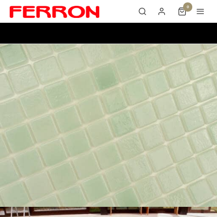
0
PS 58