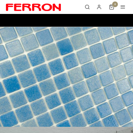
0
PS 51