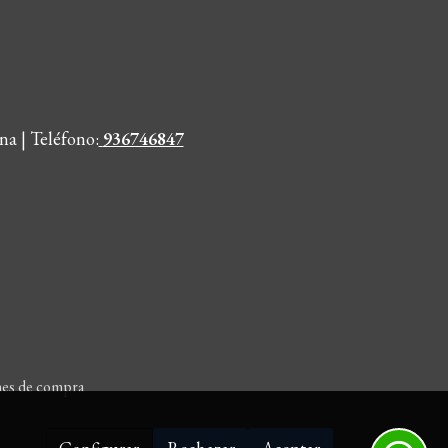
na | Teléfono
:
936746847
nes de compra